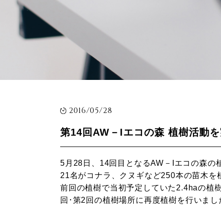
2016/05/28
第14回AW－Iエコの森 植樹活動
5月28日、14回目となるAW－Iエコの
21名がコナラ、クヌギなど250本の苗木を
前回の植樹で当初予定していた2.4haの
回･第2回の植樹場所に再度植樹を行いまし