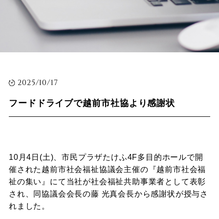
2025/10/17
フードドライブで越前市社協より感謝状
10
月
4
日
(
土
)
、市民プラザたけふ
4F
多目的ホールで開
催された越前市社会福祉協議会主催の
『
越前市社会福
祉の集い
』
にて
当社が社会福祉共助事業者として表彰
され、同協議会会長の藤 光真会長から感謝状が授与さ
れました。